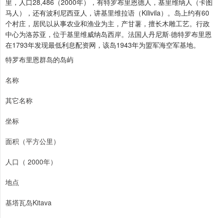
里，人口28,486（2000年），有特罗布里恩德人，基里维纳人（卡图
马人），还有波利尼西亚人，讲基里维拉语（Kilivila）。岛上约有60
个村庄，居民以从事农业和渔业为主，产甘薯，擅长木雕工艺。行政
中心为洛苏亚，位于基里维威纳岛西岸。法国人丹尼斯·德特罗布里恩
在1793年发现最低利息配资网，该岛1943年为盟军海空军基地。
特罗布里恩群岛的岛屿
名称
其它名称
坐标
面积（平方公里）
人口（ 2000年）
地点
基塔瓦岛Kitava