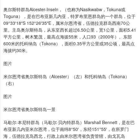
奥尔斯特群岛Alcester-Inseln，（也称为Nasikwabw，Tokuna或
Toguna），是在巴布亚新几内亚，特罗布里恩群岛的一个群岛，位于
09°33′18″S 152°26′35″E，属米尔恩湾省，伍德拉克群岛西南70公
里。主岛奥尔斯特岛，从东至西长超过6.50公里，宽1公里，面积5.41
平方公里，树木繁茂，最高点海拔55米，人口93（2000年）。东部
600米的托科纳岛（Tokona），面积0.35平方公里或35公顷，最高点
海拔约30米。
图片
米尔恩湾省奥尔斯特岛（Alcester）（左）和托科纳岛（Tokona）
（右）
图片
米尔恩湾省奥尔斯特岛一景
马歇尔·本尼特群岛（马歇尔·贝内特群岛）Marshall Bennett，是在巴
布亚新几内亚米尔恩湾，位于南纬8°50′，东经151°55′，在所罗门
海，伍德拉克岛西北，行政上由米尔恩湾省负责管辖，由戈瓦岛