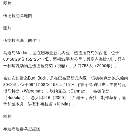
图片
伍德拉克岛地图
图片
伍德拉克岛上的住宅
马道岛Madau，是在巴布亚新几内亚，伍德拉克岛的西北，位于
08°58′26″S 152°25′17″E，面积32平方公里，最高点海拔7米，只有
一种哺乳动物是伍德拉克貂（袋貂）。人口758人（2000年）。
布迪布迪群岛Budi Budi，是在巴布亚新几内亚，伍德拉克岛以东偏南
80公里，位于09°17′08″S 153°41′15″E，由9个岛屿组成，主要岛瓦
博马特岛（Wabomat），坎纳克岛（Cannac），布德伦岛
（Budelun），总人口216（2000）。产椰子，养猪，制作草裙，睡
垫和独木舟，讲基利韦拉语（Kilivila）。
图片
布迪布迪群岛卫星图