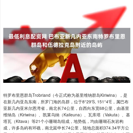
特罗布里恩群岛Trobriand（今正式称为基里维纳群岛Kiriwina），是
在新几内亚岛东南，所罗门海的岛群，位于8°29′S, 151°4′E，属巴布
亚新几内亚米尔恩湾省，南北长74公里，自西向东宽68公里，由基里
维纳岛（Kiriwina）、凯莱乌纳（Kaileuna）、瓦库塔（Vakuta）、基
塔瓦（Kitava）等21个小珊瑚岛组成，地势低，均由珊瑚石灰岩构
成，许多岛屿有环礁，南北延申长74公里，陆地总面积374.34平方公