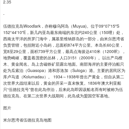
2.35
-
伍德拉克岛Woodlark，亦称穆乌阿岛（Muyua)。位于09°07′15″S
152°44′10″E，新几内亚岛最东南端的东北约240公里（150哩）处，
西南太平洋的所罗门海中，属基里维纳群岛的一部分，由米尔恩湾省
负责管辖，包括附近小岛屿，总面积874平方公里。本岛长60公里，
宽8至29公里，面积739平方公里，最高点海拔达410米（1200呎），
地势崎岖，覆盖着茂密的丛林，人口3151（2000年）。以出产乌檀
木、黄金闻名。岛上含磁铁矿层露出地面。南部海岸的主要停泊船只
处为瓜索泊（Guasopa）港和苏洛加（Suloga）港。主要的居民区为
库卢马道（Kolumadau）。 1934～1938年曾出产黄金，但自从第二
次世界大战结束以后，黄金的开采一直未恢复。1836年澳大利亚船
只“伍德拉克号”曾在此岛停泊，后来此岛即因该船名而有时被称为伍
德拉克岛。在第二次世界大战期间，此岛成为盟国空军基地。
图片
米尔恩湾省伍德拉克岛地图