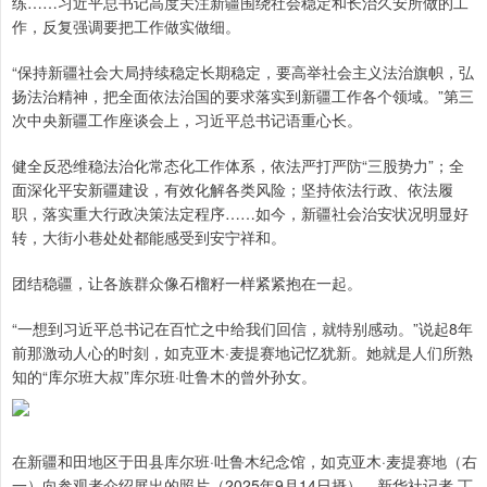
练……习近平总书记高度关注新疆围绕社会稳定和长治久安所做的工
作，反复强调要把工作做实做细。
“保持新疆社会大局持续稳定长期稳定，要高举社会主义法治旗帜，弘
扬法治精神，把全面依法治国的要求落实到新疆工作各个领域。”第三
次中央新疆工作座谈会上，习近平总书记语重心长。
健全反恐维稳法治化常态化工作体系，依法严打严防“三股势力”；全
面深化平安新疆建设，有效化解各类风险；坚持依法行政、依法履
职，落实重大行政决策法定程序……如今，新疆社会治安状况明显好
转，大街小巷处处都能感受到安宁祥和。
团结稳疆，让各族群众像石榴籽一样紧紧抱在一起。
“一想到习近平总书记在百忙之中给我们回信，就特别感动。”说起8年
前那激动人心的时刻，如克亚木·麦提赛地记忆犹新。她就是人们所熟
知的“库尔班大叔”库尔班·吐鲁木的曾外孙女。
在新疆和田地区于田县库尔班·吐鲁木纪念馆，如克亚木·麦提赛地（右
一）向参观者介绍展出的照片（2025年9月14日摄）。新华社记者 丁