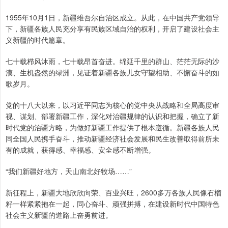
1955年10月1日，新疆维吾尔自治区成立。从此，在中国共产党领导
下，新疆各族人民充分享有民族区域自治的权利，开启了建设社会主
义新疆的时代篇章。
七十载栉风沐雨，七十载昂首奋进。绵延千里的群山、茫茫无际的沙
漠、生机盎然的绿洲，见证着新疆各族儿女守望相助、不懈奋斗的如
歌岁月。
党的十八大以来，以习近平同志为核心的党中央从战略和全局高度审
视、谋划、部署新疆工作，深化对治疆规律的认识和把握，确立了新
时代党的治疆方略，为做好新疆工作提供了根本遵循。新疆各族人民
同全国人民携手奋斗，推动新疆经济社会发展和民生改善取得前所未
有的成就，获得感、幸福感、安全感不断增强。
“我们新疆好地方，天山南北好牧场……”
新征程上，新疆大地欣欣向荣、百业兴旺，2600多万各族人民像石榴
籽一样紧紧抱在一起，同心奋斗、顽强拼搏，在建设新时代中国特色
社会主义新疆的道路上奋勇前进。