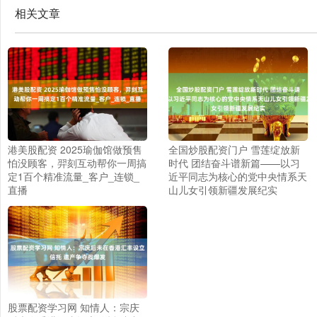
相关文章
港美股配资 2025瑜伽馆做预售
全国炒股配资门户 雪莲绽放新
怕没顾客，羿刻互动帮你一周搞
时代 团结奋斗谱新篇——以习
定1百个精准流量_客户_连锁_
近平同志为核心的党中央情系天
直播
山儿女引领新疆发展纪实
股票配资学习网 知情人：宗庆