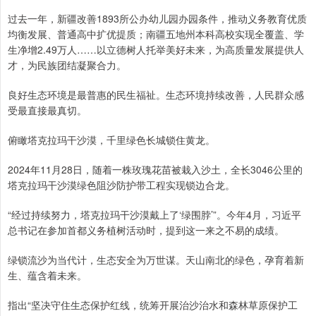
过去一年，新疆改善1893所公办幼儿园办园条件，推动义务教育优质
均衡发展、普通高中扩优提质；南疆五地州本科高校实现全覆盖、学
生净增2.49万人……以立德树人托举美好未来，为高质量发展提供人
才，为民族团结凝聚合力。
良好生态环境是最普惠的民生福祉。生态环境持续改善，人民群众感
受最直接最真切。
俯瞰塔克拉玛干沙漠，千里绿色长城锁住黄龙。
2024年11月28日，随着一株玫瑰花苗被栽入沙土，全长3046公里的
塔克拉玛干沙漠绿色阻沙防护带工程实现锁边合龙。
“经过持续努力，塔克拉玛干沙漠戴上了‘绿围脖’”。今年4月，习近平
总书记在参加首都义务植树活动时，提到这一来之不易的成绩。
绿锁流沙为当代计，生态安全为万世谋。天山南北的绿色，孕育着新
生、蕴含着未来。
指出“坚决守住生态保护红线，统筹开展治沙治水和森林草原保护工