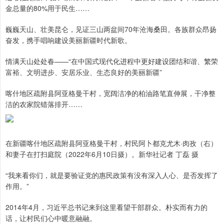
金总量的80%用于民生……
巍巍天山、壮美昆仑，见证三山两盆间70年沧海桑田。各族群众昂扬
奋发，携手唱响建设美丽新疆时代新歌。
情满天山处处春——“在中国式现代化进程中更好建设团结和谐、繁荣
富裕、文明进步、安居乐业、生态良好的美丽新疆”
喀什地区疏附县阿亚格曼干村，宽阔洁净的柏油路笔直伸展，干净整
洁的农家院错落排开……
在新疆喀什地区疏附县阿亚格曼干村，村民阿卜都克尤木·肉孜（右）
和妻子在打扫庭院（2022年6月10日摄）。新华社记者 丁磊 摄
“我来看你们，就是要验证党的惠民政策有没有深入人心、是否发挥了
作用。”
2014年4月，习近平总书记来到这里看望干部群众。朴实而有力的
话，让村民们心中暖意融融。