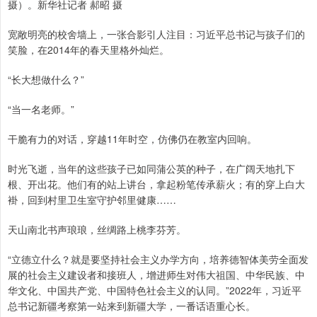
摄）。新华社记者 郝昭 摄
宽敞明亮的校舍墙上，一张合影引人注目：习近平总书记与孩子们的
笑脸，在2014年的春天里格外灿烂。
“长大想做什么？”
“当一名老师。”
干脆有力的对话，穿越11年时空，仿佛仍在教室内回响。
时光飞逝，当年的这些孩子已如同蒲公英的种子，在广阔天地扎下
根、开出花。他们有的站上讲台，拿起粉笔传承薪火；有的穿上白大
褂，回到村里卫生室守护邻里健康……
天山南北书声琅琅，丝绸路上桃李芬芳。
“立德立什么？就是要坚持社会主义办学方向，培养德智体美劳全面发
展的社会主义建设者和接班人，增进师生对伟大祖国、中华民族、中
华文化、中国共产党、中国特色社会主义的认同。”2022年，习近平
总书记新疆考察第一站来到新疆大学，一番话语重心长。