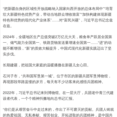
“把新疆自身的区域性开放战略纳入国家向西开放的总体布局中”“培育
壮大新疆特色优势产业，带动当地群众增收致富”“加快构建体现新疆
特色和优势的现代化产业体系”……对“富民兴疆”，习近平总书记念兹
在兹。
2024年，全疆地区生产总值突破2万亿元大关，粮食单产跃居全国第
一、储气能力全国第一、铁路货物发送量增速全国第一……“进”的动
能不断增强，“新”的质效大幅提升，中国式现代化新疆实践迈出了坚
实步伐。
长期建疆，把祖国大家庭的温暖播撒在新疆儿女心田。
石河子市，“共和国军垦第一城”。位于市区的新疆兵团军垦博物馆，
再现那段筚路蓝缕的岁月，每天有不少访客来此感悟兵团精神。
2022年，习近平总书记来到博物馆。在一层大厅，兵团老中青三代建
设者代表，一个个精神抖擞地向总书记汇报。
“你们是从艰苦奋斗中走过来的，作出了不可磨灭的贡献。兵团人铸就
的热爱祖国、无私奉献、艰苦创业、开拓进取的兵团精神，是中国共