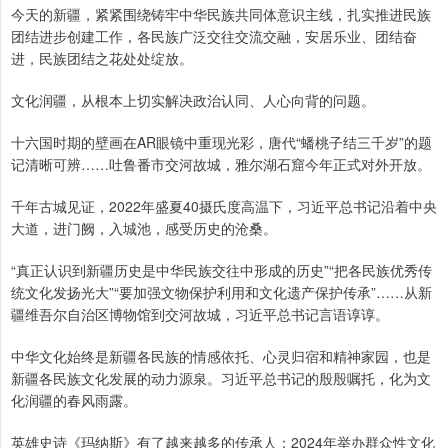
今天的新疆，紧紧围绕铸牢中华民族共同体意识主线，扎实推进民族
团结进步创建工作，各民族广泛交往交流交融，安居乐业、团结奋
进，民族团结之花处处绽放。
文化润疆，从根本上切实解决政治认同、人心向背的问题。
十六国时期的壁画在AR眼镜中重现光彩，唐代“蟠桃子结三千岁”的题
记清晰可辨……吐鲁番市交河故城，雅尔湖石窟今年正式对外开放。
千年古城见证，2022年盛夏40摄氏度高温下，习近平总书记沿着中央
大道，进门阙，入城池，感受历史的沧桑。
“真正认识到新疆历史是中华民族交往中形成的历史”“把各民族优秀传
统文化发扬光大”“要加强文物保护利用和文化遗产保护传承”……从新
疆维吾尔自治区博物馆到交河故城，习近平总书记言语谆谆。
中华文化始终是新疆各民族的情感依托、心灵归宿和精神家园，也是
新疆各民族文化发展的动力源泉。习近平总书记的殷殷嘱托，化为文
化润疆的春风雨露。
英雄史诗《玛纳斯》有了越来越多的传承人；2024年举办群众性文化