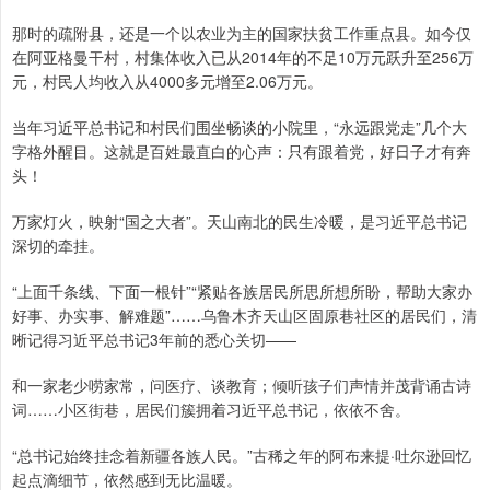
那时的疏附县，还是一个以农业为主的国家扶贫工作重点县。如今仅
在阿亚格曼干村，村集体收入已从2014年的不足10万元跃升至256万
元，村民人均收入从4000多元增至2.06万元。
当年习近平总书记和村民们围坐畅谈的小院里，“永远跟党走”几个大
字格外醒目。这就是百姓最直白的心声：只有跟着党，好日子才有奔
头！
万家灯火，映射“国之大者”。天山南北的民生冷暖，是习近平总书记
深切的牵挂。
“上面千条线、下面一根针”“紧贴各族居民所思所想所盼，帮助大家办
好事、办实事、解难题”……乌鲁木齐天山区固原巷社区的居民们，清
晰记得习近平总书记3年前的悉心关切——
和一家老少唠家常，问医疗、谈教育；倾听孩子们声情并茂背诵古诗
词……小区街巷，居民们簇拥着习近平总书记，依依不舍。
“总书记始终挂念着新疆各族人民。”古稀之年的阿布来提·吐尔逊回忆
起点滴细节，依然感到无比温暖。