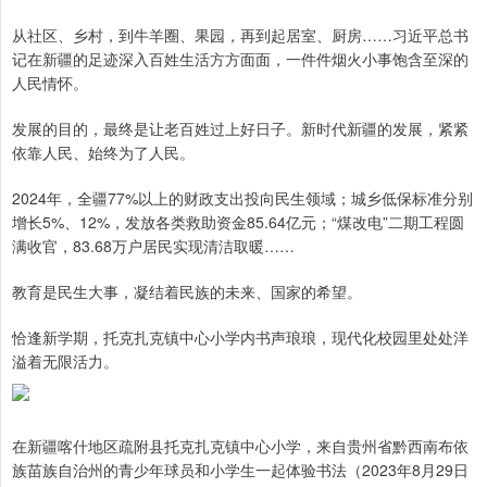
从社区、乡村，到牛羊圈、果园，再到起居室、厨房……习近平总书
记在新疆的足迹深入百姓生活方方面面，一件件烟火小事饱含至深的
人民情怀。
发展的目的，最终是让老百姓过上好日子。新时代新疆的发展，紧紧
依靠人民、始终为了人民。
2024年，全疆77%以上的财政支出投向民生领域；城乡低保标准分别
增长5%、12%，发放各类救助资金85.64亿元；“煤改电”二期工程圆
满收官，83.68万户居民实现清洁取暖……
教育是民生大事，凝结着民族的未来、国家的希望。
恰逢新学期，托克扎克镇中心小学内书声琅琅，现代化校园里处处洋
溢着无限活力。
在新疆喀什地区疏附县托克扎克镇中心小学，来自贵州省黔西南布依
族苗族自治州的青少年球员和小学生一起体验书法（2023年8月29日