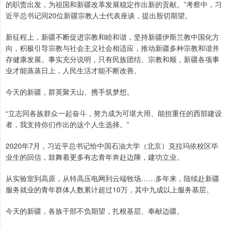
的职责出发，为祖国和新疆改革发展稳定作出新的贡献。”考察中，习
近平总书记同20位新疆宗教人士代表座谈，提出殷切期望。
新征程上，新疆不断促进宗教和睦和谐，坚持新疆伊斯兰教中国化方
向，积极引导宗教与社会主义社会相适应，推动新疆多种宗教和谐并
存健康发展。事实充分说明，只有民族团结、宗教和顺，新疆各项事
业才能蒸蒸日上，人民生活才能不断改善。
今天的新疆，群英聚天山、携手筑梦想。
“立志同各族群众一起奋斗，努力成为可堪大用、能担重任的西部建设
者，我支持你们作出的这个人生选择。”
2020年7月，习近平总书记给中国石油大学（北京）克拉玛依校区毕
业生的回信，鼓舞着更多有志青年奔赴边陲，建功立业。
从实验室到高原，从特高压电网到云端牧场……多年来，陆续赴新疆
服务就业的青年群体人数累计超过10万，其中九成以上服务基层。
今天的新疆，各族干部不负期望，扎根基层、奉献边疆。