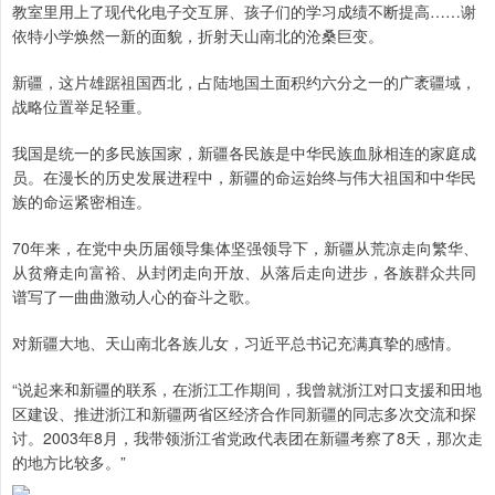
教室里用上了现代化电子交互屏、孩子们的学习成绩不断提高……谢
依特小学焕然一新的面貌，折射天山南北的沧桑巨变。
新疆，这片雄踞祖国西北，占陆地国土面积约六分之一的广袤疆域，
战略位置举足轻重。
我国是统一的多民族国家，新疆各民族是中华民族血脉相连的家庭成
员。在漫长的历史发展进程中，新疆的命运始终与伟大祖国和中华民
族的命运紧密相连。
70年来，在党中央历届领导集体坚强领导下，新疆从荒凉走向繁华、
从贫瘠走向富裕、从封闭走向开放、从落后走向进步，各族群众共同
谱写了一曲曲激动人心的奋斗之歌。
对新疆大地、天山南北各族儿女，习近平总书记充满真挚的感情。
“说起来和新疆的联系，在浙江工作期间，我曾就浙江对口支援和田地
区建设、推进浙江和新疆两省区经济合作同新疆的同志多次交流和探
讨。2003年8月，我带领浙江省党政代表团在新疆考察了8天，那次走
的地方比较多。”