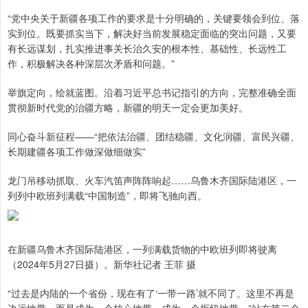
“党中央关于新疆各项工作的要求是十分明确的，关键要领会到位、落
实到位。既要抓实当下，解决好当前发展稳定面临的突出问题，又要
有长远谋划，扎实推进事关长治久安的根本性、基础性、长远性工
作，积极解决各种深层次矛盾和问题。”
举旗定向，绘就蓝图。沿着习近平总书记指引的方向，完整准确全面
贯彻新时代党的治疆方略，新疆的明天一定会更加美好。
同心奋斗新征程——“把依法治疆、团结稳疆、文化润疆、富民兴疆、
长期建疆各项工作做深做细做实”
龙门吊移动抓取、火车汽笛声阵阵响起……乌鲁木齐国际陆港区，一
列列中欧班列满载“中国制造”，即将飞驰向西。
在新疆乌鲁木齐国际陆港区，一列满载货物的中欧班列即将驶离
（2024年5月27日摄）。新华社记者 王菲 摄
“过去是内陆的一个省份，现在有了‘一带一路’就不同了。这里不再是