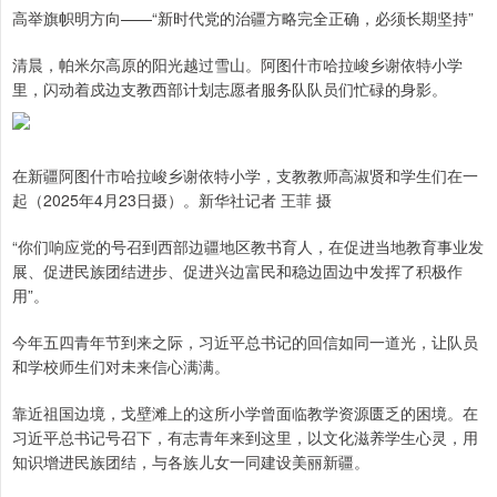
高举旗帜明方向——“新时代党的治疆方略完全正确，必须长期坚持”
清晨，帕米尔高原的阳光越过雪山。阿图什市哈拉峻乡谢依特小学
里，闪动着戍边支教西部计划志愿者服务队队员们忙碌的身影。
在新疆阿图什市哈拉峻乡谢依特小学，支教教师高淑贤和学生们在一
起（2025年4月23日摄）。新华社记者 王菲 摄
“你们响应党的号召到西部边疆地区教书育人，在促进当地教育事业发
展、促进民族团结进步、促进兴边富民和稳边固边中发挥了积极作
用”。
今年五四青年节到来之际，习近平总书记的回信如同一道光，让队员
和学校师生们对未来信心满满。
靠近祖国边境，戈壁滩上的这所小学曾面临教学资源匮乏的困境。在
习近平总书记号召下，有志青年来到这里，以文化滋养学生心灵，用
知识增进民族团结，与各族儿女一同建设美丽新疆。