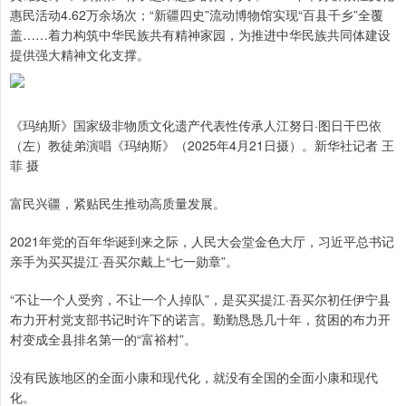
惠民活动4.62万余场次；“新疆四史”流动博物馆实现“百县千乡”全覆
盖……着力构筑中华民族共有精神家园，为推进中华民族共同体建设
提供强大精神文化支撑。
《玛纳斯》国家级非物质文化遗产代表性传承人江努日·图日干巴依
（左）教徒弟演唱《玛纳斯》（2025年4月21日摄）。新华社记者 王
菲 摄
富民兴疆，紧贴民生推动高质量发展。
2021年党的百年华诞到来之际，人民大会堂金色大厅，习近平总书记
亲手为买买提江·吾买尔戴上“七一勋章”。
“不让一个人受穷，不让一个人掉队”，是买买提江·吾买尔初任伊宁县
布力开村党支部书记时许下的诺言。勤勤恳恳几十年，贫困的布力开
村变成全县排名第一的“富裕村”。
没有民族地区的全面小康和现代化，就没有全国的全面小康和现代
化。