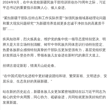
2024年9月，在中央党校新疆民族干部培训班创办70周年之际，习近
平总书记的重要指示鼓舞人心、催人奋进。
“紧扣新疆干部队伍特点和工作实际所需”“加强民族领域基础理论问题
和重大现实问题研究”“为新疆培养造就更多忠诚干净担当的高素质干
部”……
疾风知劲草，烈火炼真金。维护党的集中统一领导态度特别坚决、明
辨大是大非立场特别清醒、铸牢中华民族共同体意识行动特别坚定、
热爱各族群众感情特别真挚的干部队伍更加坚强有力，基层党组织更
好发挥战斗堡垒作用，带领各族儿女奋进在新时代的康庄大道上。
丝绸古道绽新彩，情满天山处处春。
“在中国式现代化进程中更好建设团结和谐、繁荣富裕、文明进步、安
居乐业、生态良好的美丽新疆。”
站在新的历史起点，新疆各族儿女更加紧密地团结在以习近平同志为
核心的党中央周围，同心协力、砥砺奋进，共同绘就更加美好灿烂的
发展新篇。