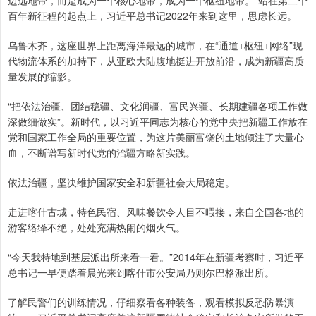
边远地带，而是成为一个核心地带，成为一个枢纽地带。”站在第二个
百年新征程的起点上，习近平总书记2022年来到这里，思虑长远。
乌鲁木齐，这座世界上距离海洋最远的城市，在“通道+枢纽+网络”现
代物流体系的加持下，从亚欧大陆腹地挺进开放前沿，成为新疆高质
量发展的缩影。
“把依法治疆、团结稳疆、文化润疆、富民兴疆、长期建疆各项工作做
深做细做实”。新时代，以习近平同志为核心的党中央把新疆工作放在
党和国家工作全局的重要位置，为这片美丽富饶的土地倾注了大量心
血，不断谱写新时代党的治疆方略新实践。
依法治疆，坚决维护国家安全和新疆社会大局稳定。
走进喀什古城，特色民宿、风味餐饮令人目不暇接，来自全国各地的
游客络绎不绝，处处充满热闹的烟火气。
“今天我特地到基层派出所来看一看。”2014年在新疆考察时，习近平
总书记一早便踏着晨光来到喀什市公安局乃则尔巴格派出所。
了解民警们的训练情况，仔细察看各种装备，观看模拟反恐防暴演