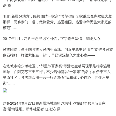
磊 摄
“咱们新疆好地方，民族团结一家亲”“希望你们全家继续像库尔班大叔
那样，同乡亲们一道，做热爱党、热爱祖国、热爱中华民族大家庭的
模范”……
2017年1月，习近平总书记的回信，字字饱含深情、温暖人心。
民族团结，是全国各族人民的生命线。习近平总书记那句“促进各民族
像石榴籽一样紧紧抱在一起”，早已深深植入大家心底——
在塔城市哈尔墩社区，“邻里节百家宴”等活动生动展现手足相亲温馨
画卷；在阿克苏市王三街，不少店铺都以“一家亲”为名；在伊宁市六
星街社区，各族群众用一言一行诠释着“我和你，心连心，同住六星
街”……
这是2024年9月27日在新疆塔城市哈尔墩社区拍摄的“邻里节百家
宴”活动现场。新华社记者 任沁沁 摄