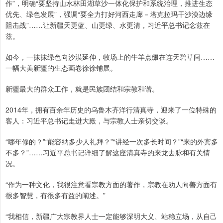
作”，明确“要坚持山水林田湖草沙一体化保护和系统治理，推进生态
优先、绿色发展”，强调“要全力打好河西走廊－塔克拉玛干沙漠边缘
阻击战”……让新疆天更蓝、山更绿、水更清，习近平总书记念兹在
兹。
如今，一抹抹绿色向沙漠延伸，牧场上的牛羊点缀在连天碧草间……
一幅大美新疆的生态画卷徐徐铺展。
新疆最大的群众工作，就是民族团结和宗教和谐。
2014年，拥有百余年历史的乌鲁木齐洋行清真寺，迎来了一位特殊的
客人：习近平总书记走进大殿，与宗教人士亲切交谈。
“哪年修的？”“能容纳多少人礼拜？”“讲经一次多长时间？”“来的外宾多
不多？”……习近平总书记详细了解这座清真寺的来龙去脉和有关情
况。
“作为一种文化，我很注意看宗教方面的著作，宗教在劝人向善方面有
很多智慧，有很多有益的阐述。”
“我相信，新疆广大宗教界人士一定能够深明大义、站稳立场，从自己