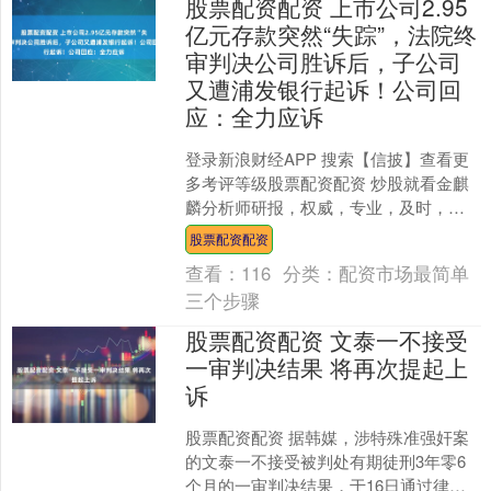
股票配资配资 上市公司2.95
亿元存款突然“失踪”，法院终
审判决公司胜诉后，子公司
又遭浦发银行起诉！公司回
应：全力应诉
登录新浪财经APP 搜索【信披】查看更
多考评等级股票配资配资 炒股就看金麒
麟分析师研报，权威，专业，及时，全
面，助您挖掘潜力主题机会！ 上市公司
股票配资配资
2.95亿元存款....
查看：
116
分类：
配资市场最简单
三个步骤
股票配资配资 文泰一不接受
一审判决结果 将再次提起上
诉
股票配资配资 据韩媒，涉特殊准强奸案
的文泰一不接受被判处有期徒刑3年零6
个月的一审判决结果，于16日通过律师