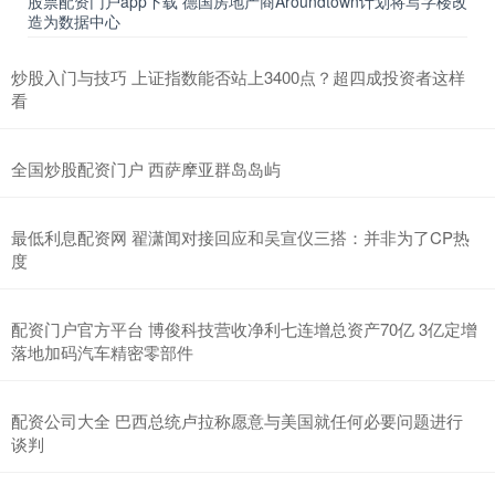
股票配资门户app下载 德国房地产商Aroundtown计划将写字楼改
造为数据中心
炒股入门与技巧 上证指数能否站上3400点？超四成投资者这样
看
全国炒股配资门户 西萨摩亚群岛岛屿
最低利息配资网 翟潇闻对接回应和吴宣仪三搭：并非为了CP热
度
配资门户官方平台 博俊科技营收净利七连增总资产70亿 3亿定增
落地加码汽车精密零部件
配资公司大全 巴西总统卢拉称愿意与美国就任何必要问题进行
谈判