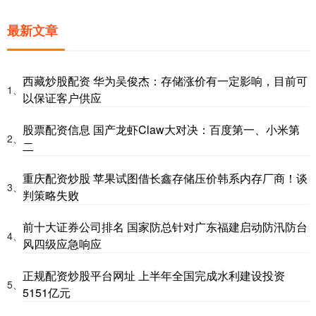
最新文章
西藏炒股配资 华为吴俊杰：存储涨价有一定影响，目前可
1、
以保证客户供应
股票配资信息 国产龙虾Claw大对决：百度第一、小米第
2、
二
重庆配资炒股 苹果试图借长鑫存储压价韩系内存厂商！谈
3、
判策略失败
前十大证券公司排名 国家防总针对广东福建启动防汛防台
4、
风四级应急响应
正规配资炒股平台网址 上半年全国完成水利建设投资
5、
5151亿元