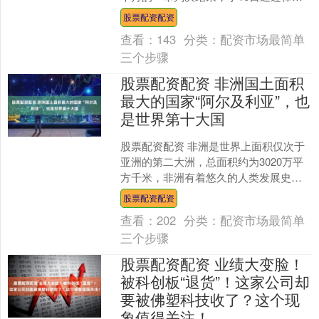
对提出上诉。据悉股票配资配资，检方
股票配资配资
对一审判决不服，于....
查看：
143
分类：
配资市场最简单
三个步骤
股票配资配资 非洲国土面积
最大的国家“阿尔及利亚”，也
是世界第十大国
股票配资配资 非洲是世界上面积仅次于
亚洲的第二大洲，总面积约为3020万平
方千米，非洲有着悠久的人类发展史，
非洲东部草原地区目前被认为是人类的
股票配资配资
重要起源地。不过，....
查看：
202
分类：
配资市场最简单
三个步骤
股票配资配资 业绩大变脸！
被科创板“退货”！这家公司却
要被佛塑科技收了？这个现
象值得关注！