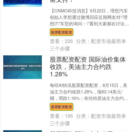
【CNMO科技消息】9月22日，理想汽车
创始人李想通过微博回应近期网友对\"理
想i7\"车型的询问：\"看到大家都在讨论理
想i6的体验超预期股票配资配资，很多
股票配资配资
朋....
查看：
226
分类：
配资市场最简单
三个步骤
股票配资配资 国际油价集体
收跌，美油主力合约跌
1.28%
每经AI快讯股票配资配资，8月15日，美
油主力合约收跌1.28%，报63.14美元/
桶，周跌1.16%；布伦特原油主力合约跌
1.05%，报66.14美元/桶股票....
股票配资配资
查看：
195
分类：
配资市场最简单
三个步骤