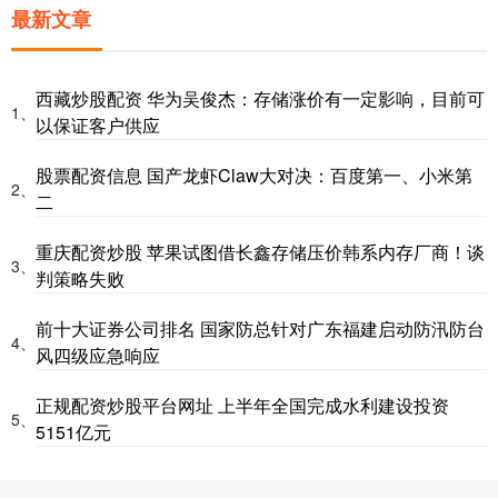
最新文章
西藏炒股配资 华为吴俊杰：存储涨价有一定影响，目前可
1、
以保证客户供应
股票配资信息 国产龙虾Claw大对决：百度第一、小米第
2、
二
重庆配资炒股 苹果试图借长鑫存储压价韩系内存厂商！谈
3、
判策略失败
前十大证券公司排名 国家防总针对广东福建启动防汛防台
4、
风四级应急响应
正规配资炒股平台网址 上半年全国完成水利建设投资
5、
5151亿元