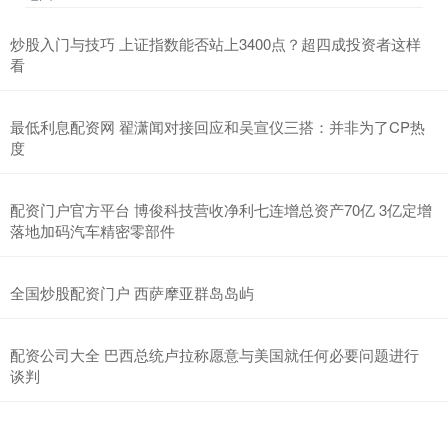
炒股入门与技巧 上证指数能否站上3400点？超四成投资者这样
看
最低利息配资网 翟潇闻对接回应和吴宣仪三搭：并非为了CP热
度
配资门户官方平台 博俊科技营收净利七连增总资产70亿 3亿定增
落地加码汽车精密零部件
全国炒股配资门户 西萨摩亚群岛岛屿
配资公司大全 巴西总统卢拉称愿意与美国就任何必要问题进行
谈判